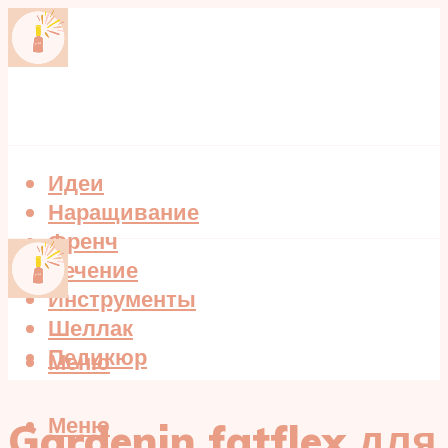
Идеи
Наращивание
Френч
Лечение
Инструменты
Шеллак
Педикюр
Меню
Меню
Gardenin fatflex для