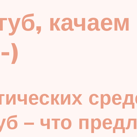
 губ, качаем
-)
ических сред
уб – что пред