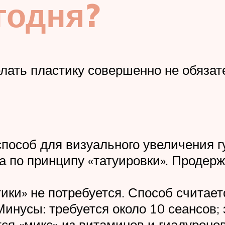
годня?
лать пластику совершенно не обязате
способ для визуального увеличения 
 по принципу «татуировки». Продержи
тики» не потребуется. Способ считае
инусы: требуется около 10 сеансов; 
тся «микс» из витаминов и гиалуронов