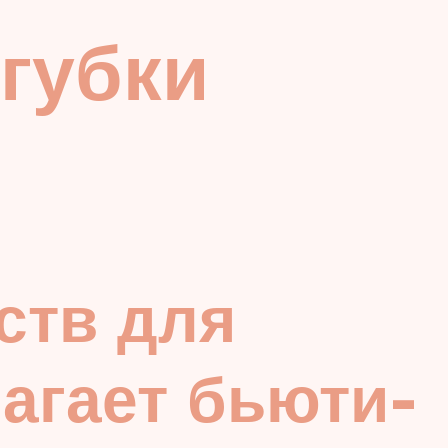
 губки
ств для
лагает бьюти-