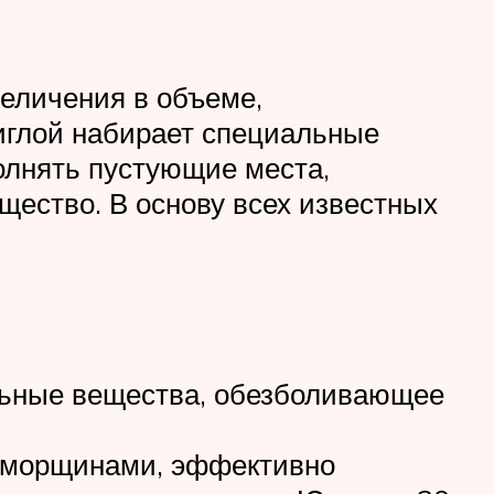
величения в объеме,
иглой набирает специальные
олнять пустующие места,
ество. В основу всех известных
ельные вещества, обезболивающее
с морщинами, эффективно