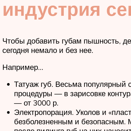
индустрия се
Чтобы добавить губам пышность, де
сегодня немало и без нее.
Например…
Татуаж губ. Весьма популярный 
процедуры — в зарисовке контура
— от 3000 р.
Электропорация. Уколов и «плас
безболезненным и безопасным. М
после пилинга губ на них наноси