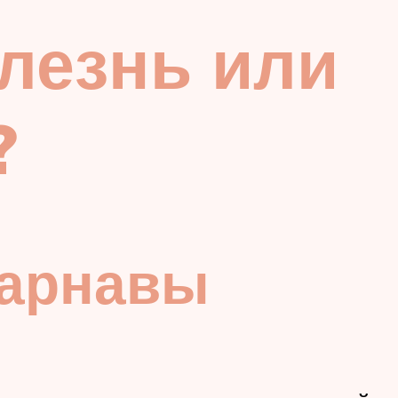
олезнь или
?
Варнавы