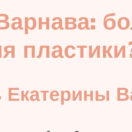
Варнава: б
я пластики
ь Екатерины 