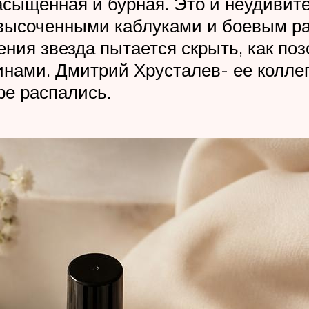
сыщенная и бурная. Это и неудивите
ысоченными каблуками и боевым рас
ения звезда пытается скрыть, как п
нами. Дмитрий Хрусталев- ее коллега
ре распались.