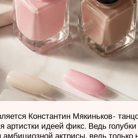
ляется Константин Мякиньков- танц
я артистки идеей фикс. Ведь голубки
ны амбициозной актрисы, ведь только