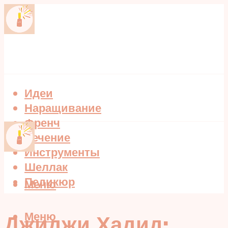
Идеи
Наращивание
Френч
Лечение
Инструменты
Шеллак
Педикюр
Меню
Меню
Джиджи Хадид: