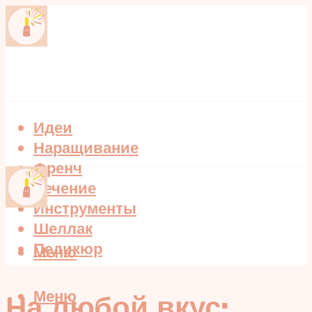
Идеи
Наращивание
Френч
Лечение
Инструменты
Шеллак
Педикюр
Меню
Меню
На любой вкус: