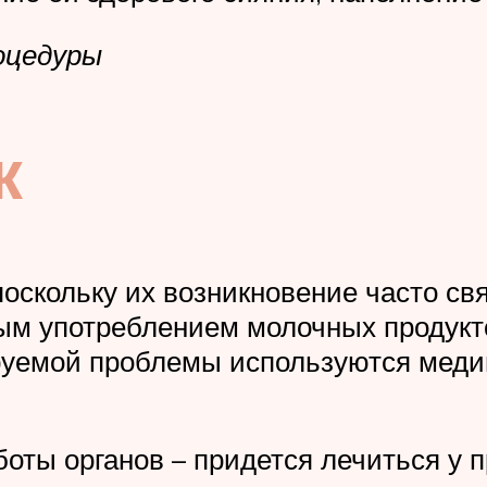
оцедуры
к
поскольку их возникновение часто св
ым употреблением молочных продукто
руемой проблемы используются меди
боты органов – придется лечиться у 