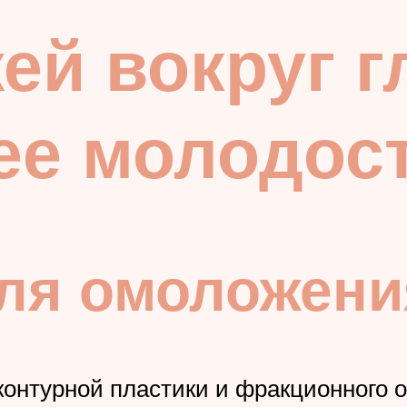
ей вокруг гл
ее молодос
я омоложения
 контурной пластики и фракционного