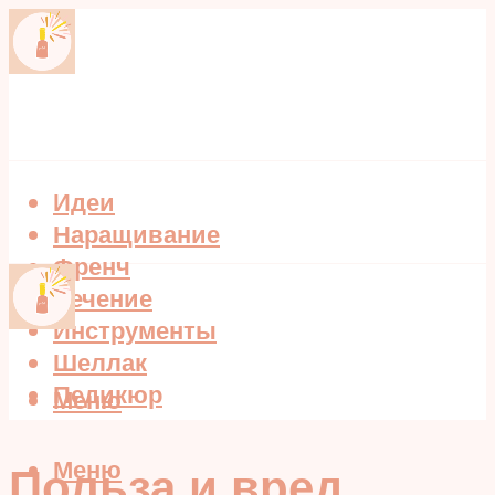
Идеи
Наращивание
Френч
Лечение
Инструменты
Шеллак
Педикюр
Меню
Меню
Польза и вред