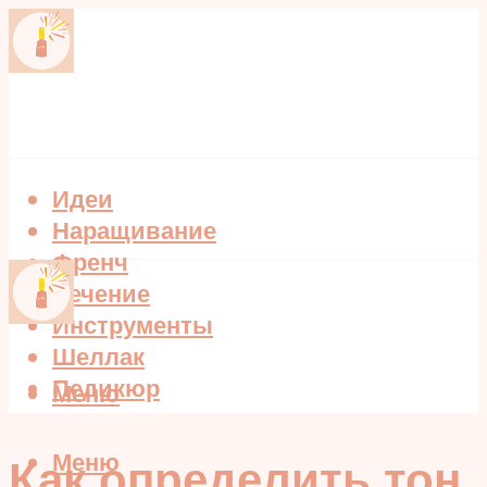
Идеи
Наращивание
Френч
Лечение
Инструменты
Шеллак
Педикюр
Меню
Меню
Как определить тон