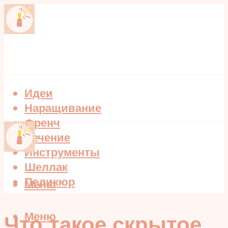
Идеи
Наращивание
Френч
Лечение
Инструменты
Шеллак
Педикюр
Меню
Меню
Что такое скрытое