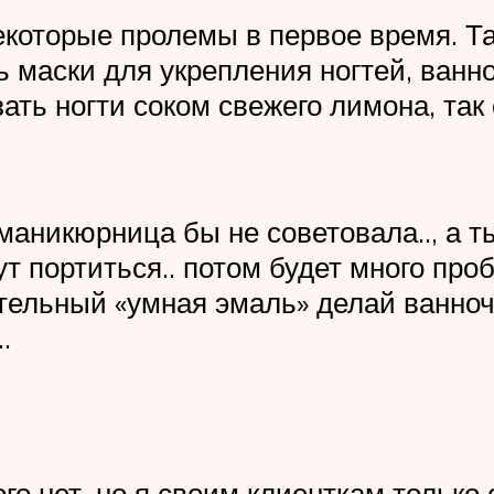
екоторые пролемы в первое время. Так
ь маски для укрепления ногтей, ванн
ь ногти соком свежего лимона, так 
 маникюрница бы не советовала.., а 
ут портиться.. потом будет много про
ительный «умная эмаль» делай ванноч
.
го нет. но я своим клиенткам только