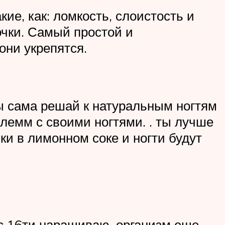
ие, как: ломкость, слоистость и
очки. Самый простой и
они укрепятся.
ты сама решай к натуральным ногтям
блемм с своими ногтями. . ты лучше
ки в лимонном соке и ногти будут
 с 16ти наращиваю. организм еще