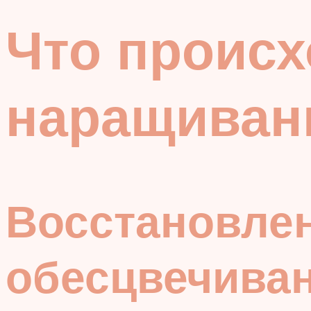
Что происх
наращивани
Восстановлен
обесцвечива