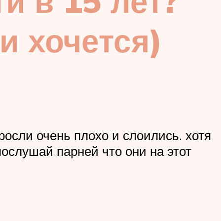
и в 15 лет?
ки хочется)
росли очень плохо и слоились. хотя
послушай парней что они на этот