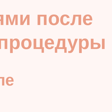
ями после
 процедуры
ле