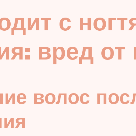
одит с ногт
я: вред от
ие волос пос
ния