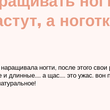
ращивать ногт
стут, а ногот
 наращивала ногти, после этого свои 
 и длинные…. а щас…. это ужас. вон 
натуральное!