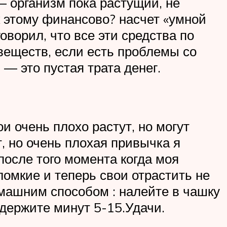
— организм пока растущий, не
к этому финансово? насчет «умной
оворил, что все эти средства по
 веществ, если есть проблемы со
— это пустая трата денег.
ои очень плохо растут, но могут
т, но очень плохая привычка я
 после того момента когда моя
 ломкие и теперь свои отрастить не
омашним способом : налейте в чашку
одержите минут 5-15.Удачи.