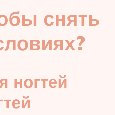
тобы снять
словиях?
я ногтей
гтей