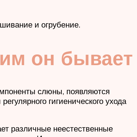
ушивание и огрубение.
ким он бывает
омпоненты слюны, появляются
 регулярного гигиенического ухода
тает различные неестественные