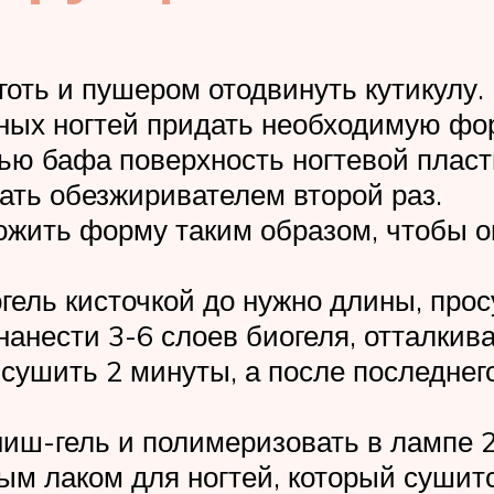
оть и пушером отодвинуть кутикулу.
ных ногтей придать необходимую фо
ю бафа поверхность ногтевой пласти
ать обезжиривателем второй раз.
ожить форму таким образом, чтобы о
гель кисточкой до нужно длины, про
нести 3-6 слоев биогеля, отталкивая
сушить 2 минуты, а после последнег
ниш-гель и полимеризовать в лампе 
м лаком для ногтей, который сушитс