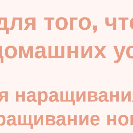
для того, ч
домашних у
я наращивани
ращивание но