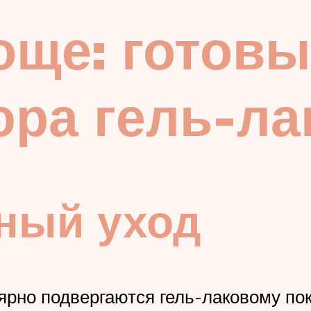
още: готов
юра гель-ла
ный уход
ярно подвергаются гель-лаковому по