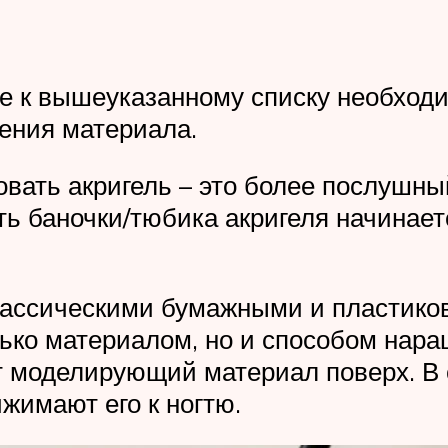
е к вышеуказанному списку необходи
ения материала.
ать акригель – это более послушный
ть баночки/тюбика акригеля начинается
ассическими бумажными и пластиков
лько материалом, но и способом на
т моделирующий материал поверх. В
жимают его к ногтю.