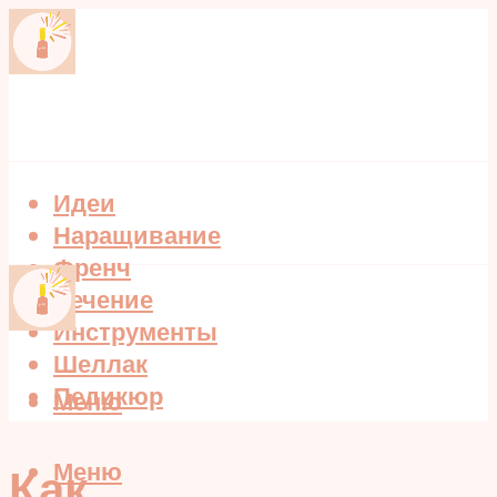
Идеи
Наращивание
Френч
Лечение
Инструменты
Шеллак
Педикюр
Меню
Меню
Как