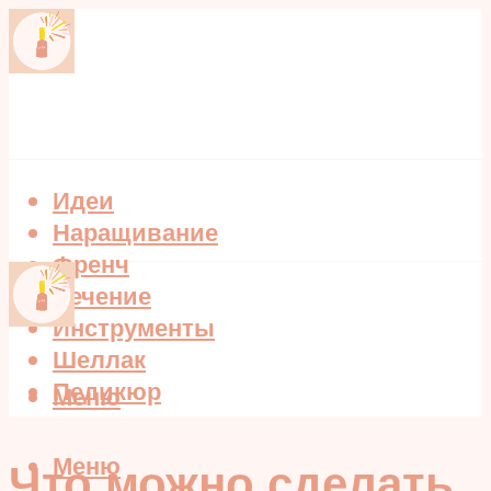
Идеи
Наращивание
Френч
Лечение
Инструменты
Шеллак
Педикюр
Меню
Меню
Что можно сделать