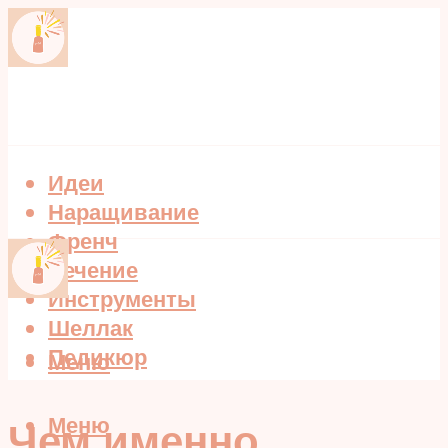
Идеи
Наращивание
Френч
Лечение
Инструменты
Шеллак
Педикюр
Меню
Меню
Чем именно