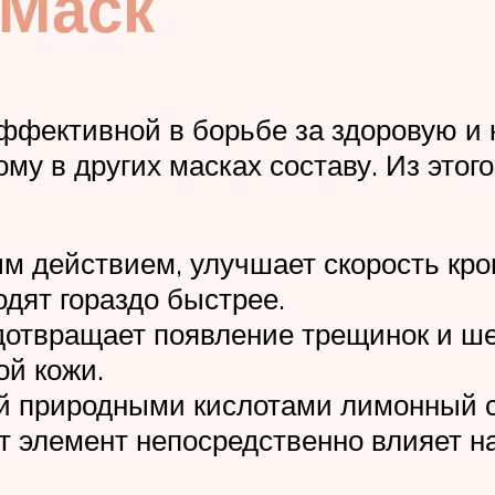
 Маск
эффективной в борьбе за здоровую и 
ому в других масках составу. Из этог
 действием, улучшает скорость кров
дят гораздо быстрее.
едотвращает появление трещинок и ш
й кожи.
ый природными кислотами лимонный с
т элемент непосредственно влияет н