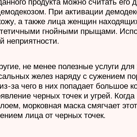
анного продукта можно считать его
демодекозом. При активации демодек
кожу, а также лица женщин находящи
стетичными гнойными прыщами. Испо
й неприятности.
угие, не менее полезные услуги для
сальных желез наряду с сужением п
из-за чего в них попадает большое 
оявление черных точек и угрей. Когда
лоем, морковная маска смягчает это
ением лица от черных точек.