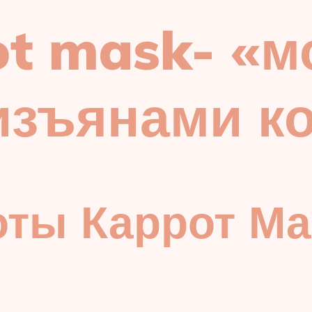
ot mask- «
изъянами к
оты Каррот Ма