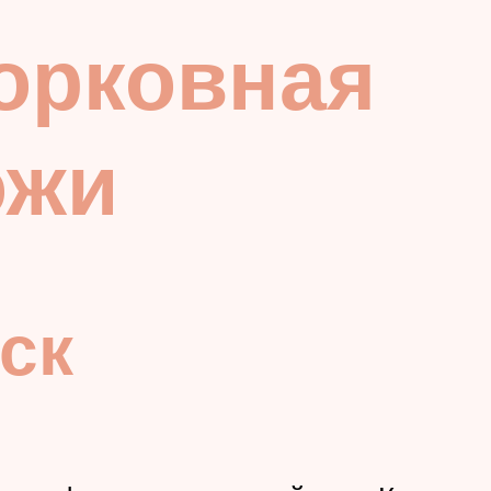
морковная
ожи
ск