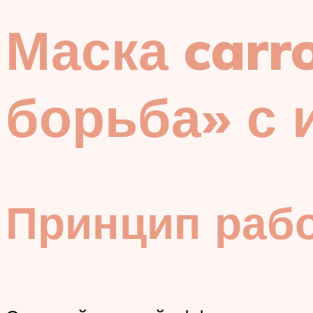
Маска carr
борьба» с 
Принцип раб