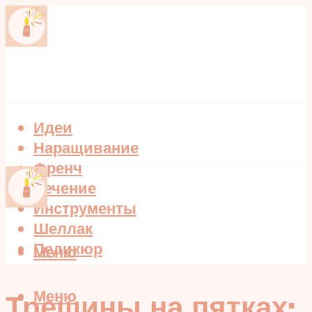
Идеи
Наращивание
Френч
Лечение
Инструменты
Шеллак
Педикюр
Меню
Меню
Трещины на пятках: