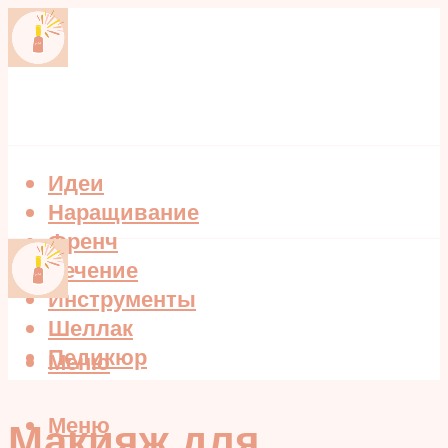
Идеи
Наращивание
Френч
Лечение
Инструменты
Шеллак
Педикюр
Меню
Меню
Макияж для