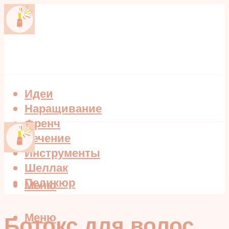
Идеи
Наращивание
Френч
Лечение
Инструменты
Шеллак
Педикюр
Меню
Меню
Ботокс для волос