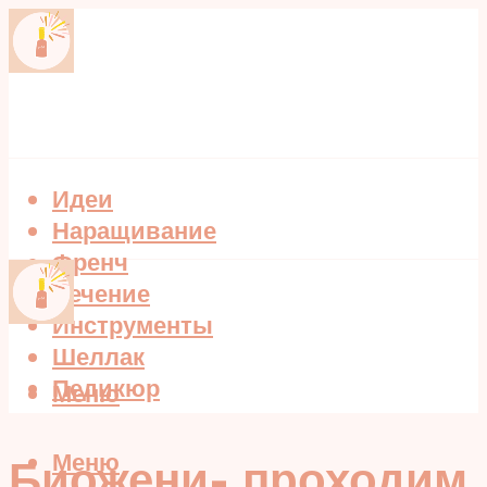
Идеи
Наращивание
Френч
Лечение
Инструменты
Шеллак
Педикюр
Меню
Меню
Биожени- проходим