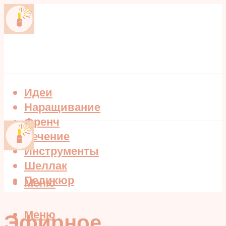
Идеи
Наращивание
Френч
Лечение
Инструменты
Шеллак
Педикюр
Меню
Меню
Эфирное