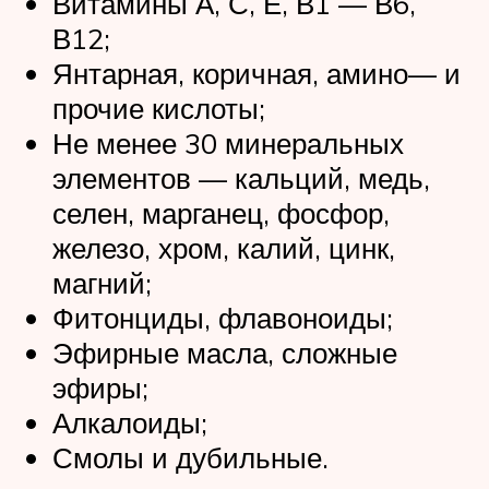
Витамины А, С, Е, В1 — В6,
В12;
Янтарная, коричная, амино— и
прочие кислоты;
Не менее 30 минеральных
элементов — кальций, медь,
селен, марганец, фосфор,
железо, хром, калий, цинк,
магний;
Фитонциды, флавоноиды;
Эфирные масла, сложные
эфиры;
Алкалоиды;
Смолы и дубильные.