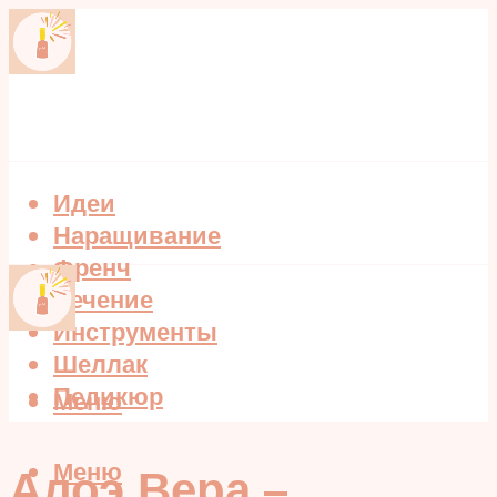
Идеи
Наращивание
Френч
Лечение
Инструменты
Шеллак
Педикюр
Меню
Меню
Алоэ Вера –