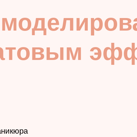
 моделиров
матовым эф
аникюра