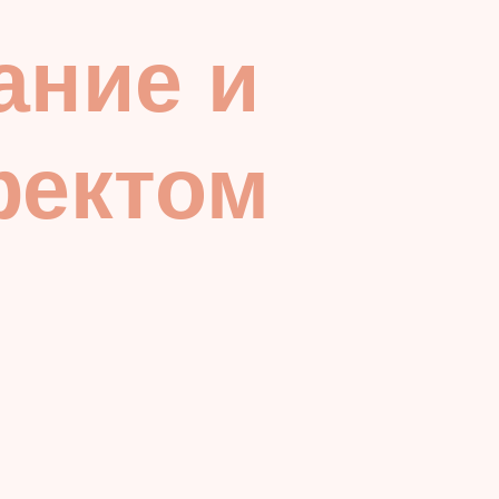
ание и
фектом