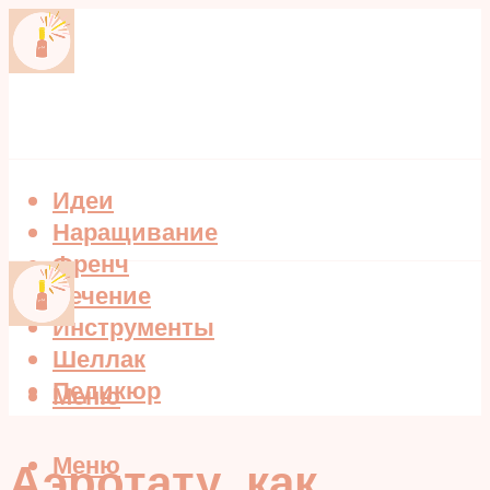
Идеи
Наращивание
Френч
Лечение
Инструменты
Шеллак
Педикюр
Меню
Меню
Аэротату, как