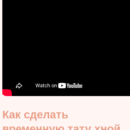
Как сделать
временную тату хной