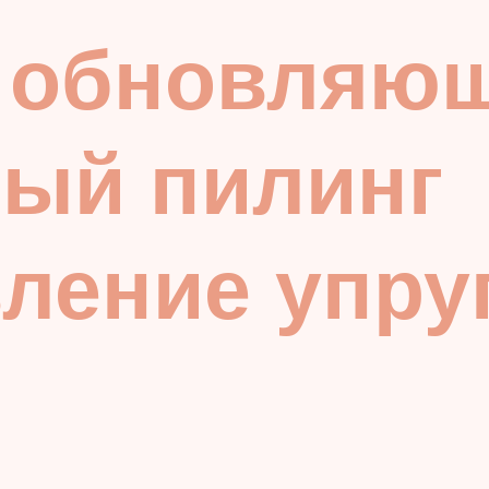
 обновляю
ный пилинг
ление упруг