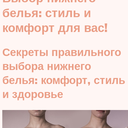
белья: стиль и
комфорт для вас!
Секреты правильного
выбора нижнего
белья: комфорт, стиль
и здоровье