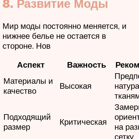
8. Развитие Моды
Мир моды постоянно меняется, и
нижнее белье не остается в
стороне. Нов
Аспект
Важность
Реко
Предп
Материалы и
Высокая
натур
качество
тканя
Замер
Подходящий
ориен
Критическая
размер
на ра
сетку