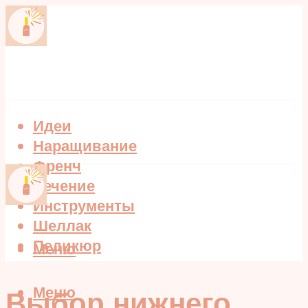
Идеи
Наращивание
Френч
Лечение
Инструменты
Шеллак
Педикюр
Меню
Меню
Выбор нижнего