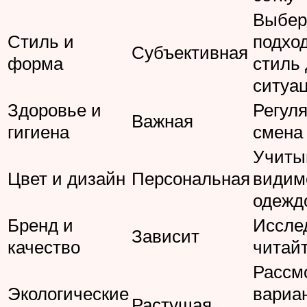
Выбер
Стиль и
подхо
Субъективная
форма
стиль
ситуа
Здоровье и
Регул
Важная
гигиена
смена 
Учиты
Цвет и дизайн
Персональная
видим
одежд
Бренд и
Иссле
Зависит
качество
читай
Рассм
Экологические
вариа
Растущая