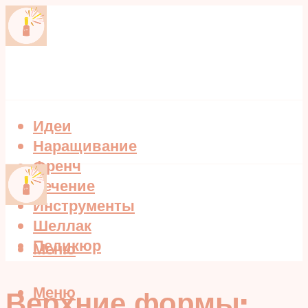
Идеи
Наращивание
Френч
Лечение
Инструменты
Шеллак
Педикюр
Меню
Меню
Верхние формы: