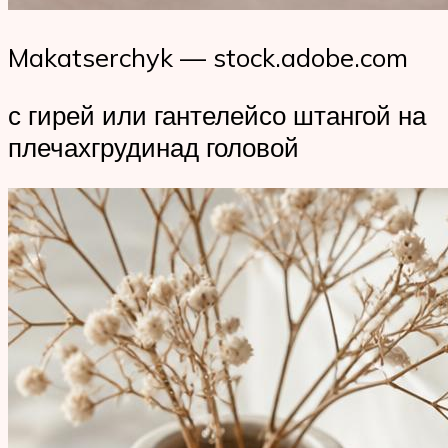
Makatserchyk — stock.adobe.com
с гирей или гантелейсо штангой на
плечахгрудинад головой