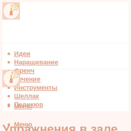
Идеи
Наращивание
Френч
Лечение
Инструменты
Шеллак
Педикюр
Меню
Меню
Упражнения в зале