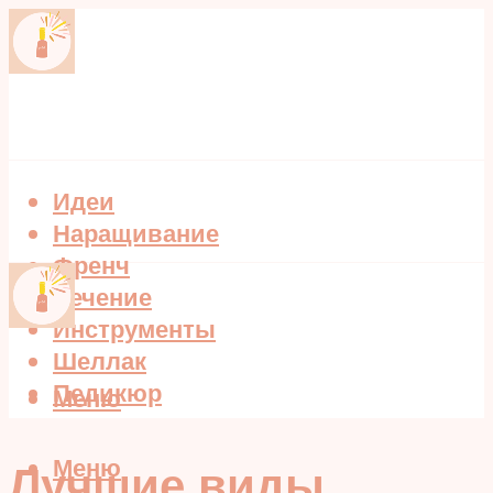
Идеи
Наращивание
Френч
Лечение
Инструменты
Шеллак
Педикюр
Меню
Меню
Лучшие виды