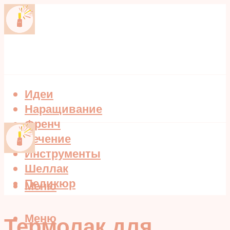
Идеи
Наращивание
Френч
Лечение
Инструменты
Шеллак
Педикюр
Меню
Меню
Термолак для