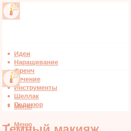
Идеи
Наращивание
Френч
Лечение
Инструменты
Шеллак
Педикюр
Меню
Меню
Темный макияж,