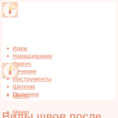
Идеи
Наращивание
Френч
Лечение
Инструменты
Шеллак
Педикюр
Меню
Меню
Виды швов после