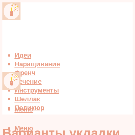
Идеи
Наращивание
Френч
Лечение
Инструменты
Шеллак
Педикюр
Меню
Меню
Варианты укладки