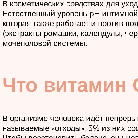
В косметических средствах для уход
Естественный уровень pH интимной
которая также работает и против по
(экстракты ромашки, календулы, ч
мочеполовой системы.
Что витамин 
В организме человека идёт непрерыв
называемые «отходы». 5% из них со
Чтобы восстановить баланс, они цеп