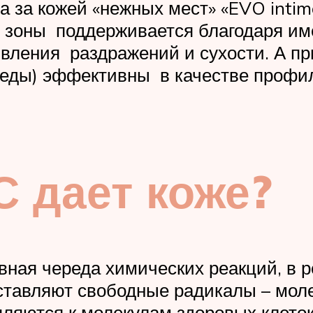
а за кожей «нежных мест» «EVO intim
 зоны поддерживается благодаря им
явления раздражений и сухости. А п
ереды) эффективны в качестве профи
С дает коже?
ная череда химических реакций, в р
ставляют свободные радикалы – моле
ляются к молекулам здоровых клеток, 