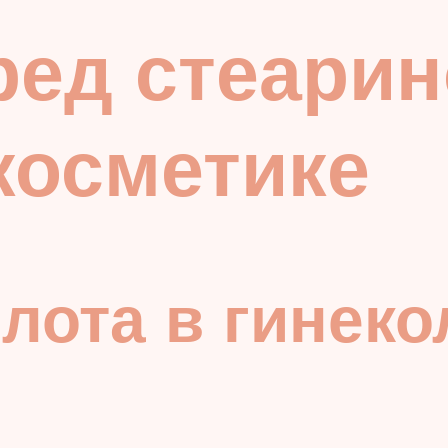
ред стеари
косметике
лота в гинеко