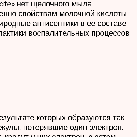
ate» нет щелочного мыла.
енно свойствам молочной кислоты,
риродные антисептики в ее составе
лактики воспалительных процессов
езультате которых образуются так
кулы, потерявшие один электрон.
крадут у них электрон, а затем