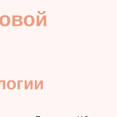
новой
логии