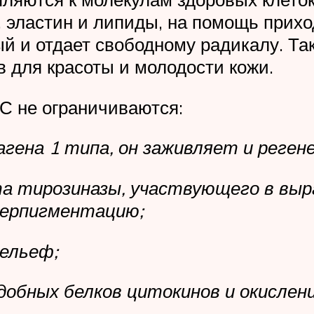
, эластин и липиды, на помощь прихо
й и отдает свободному радикалу. Та
 для красоты и молодости кожи.
С не ограничиваются:
агена 1 типа, он заживляет и реген
 тирозиназы, участвующего в выра
перпигментацию;
ельеф;
обных белков цитокинов и окислени