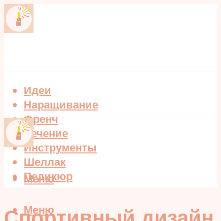
Идеи
Наращивание
Френч
Лечение
Инструменты
Шеллак
Педикюр
Меню
Меню
Спортивный дизайн