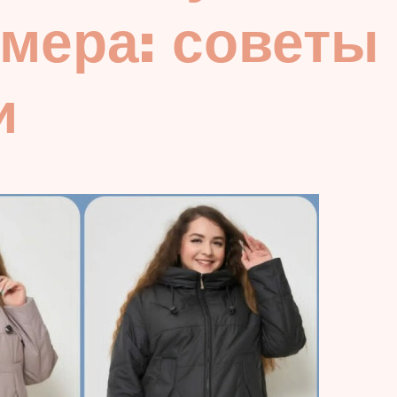
мера: советы
и