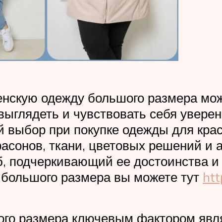
нскую одежду большого размера може
выглядеть и чувствовать себя увере
й выбор при покупке одежды для кра
сонов, ткани, цветовых решений и а
б, подчеркивающий ее достоинства 
 большого размера вы можете тут
htt
го размера ключевым фактором явля