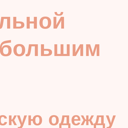
ильной
 большим
скую одежду