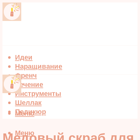
Идеи
Наращивание
Френч
Лечение
Инструменты
Шеллак
Педикюр
Меню
Меню
Медовый скраб для