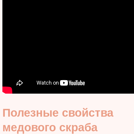
Полезные свойства
медового скраба