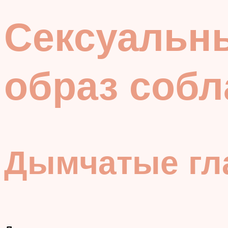
Сексуальн
образ соб
Дымчатые гл