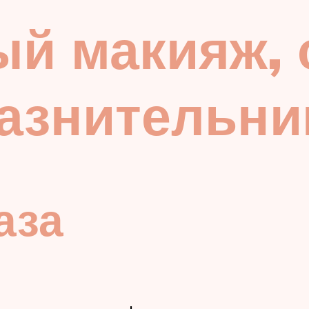
ый макияж, 
лазнительн
аза