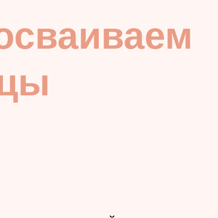
осваиваем
ицы