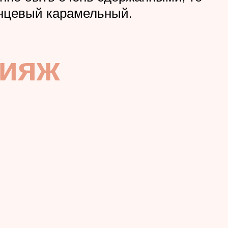
янцевый карамельный.
кияж