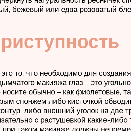
ный, бежевый или едва розоватый бле
приступность
это то, что необходимо для создания
дымчатого макияжа глаз – это уголь
о носите обычно – как фиолетовые, т
крым спонжем либо кисточкой обводи
нтур, либо внешний уголок на две т
язательно с растушевкой какие-либо 
бы при таком макияже должны непрем