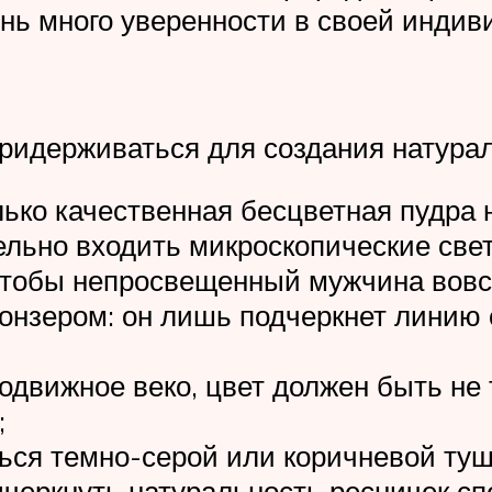
ень много уверенности в своей инди
ридерживаться для создания натурал
лько качественная бесцветная пудра 
тельно входить микроскопические с
чтобы непросвещенный мужчина вовсе
онзером: он лишь подчеркнет линию 
подвижное веко, цвет должен быть не
;
ься темно-серой или коричневой туш
черкнуть натуральность ресничек с