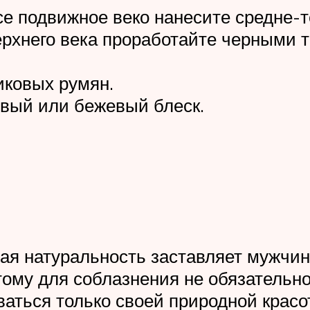
все подвижное веко нанесите средне-
верхнего века проработайте черными
иковых румян.
овый или бежевый блеск.
ая натуральность заставляет мужчи
ому для соблазнения не обязательно 
оваться только своей природной крас