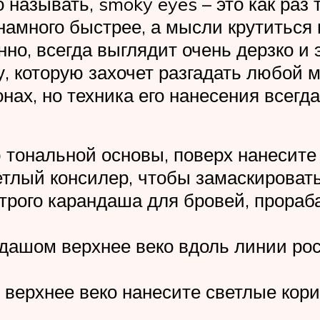
 называть, smoky eyes – это как раз 
амного быстрее, а мысли крутиться 
нно, всегда выглядит очень дерзко 
у, которую захочет разгадать любой 
ах, но техника его нанесения всегда
 тональной основы, поверх нанесите
ветлый консилер, чтобы замаскировать
рого карандаша для бровей, прораба
ашом верхнее веко вдоль линии рос
 верхнее веко нанесите светлые кор