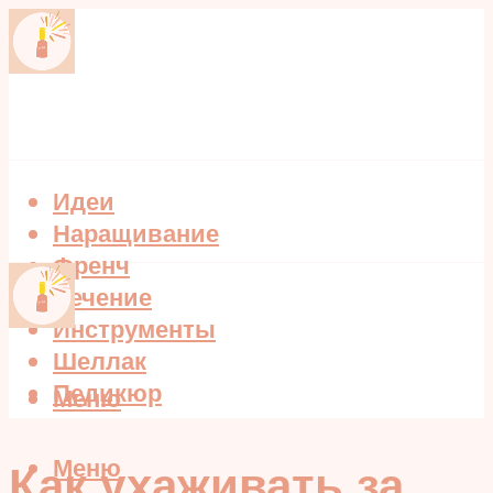
Идеи
Наращивание
Френч
Лечение
Инструменты
Шеллак
Педикюр
Меню
Меню
Как ухаживать за