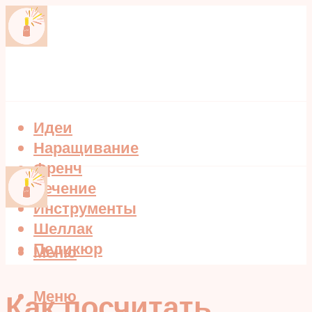
Идеи
Наращивание
Френч
Лечение
Инструменты
Шеллак
Педикюр
Меню
Меню
Как посчитать