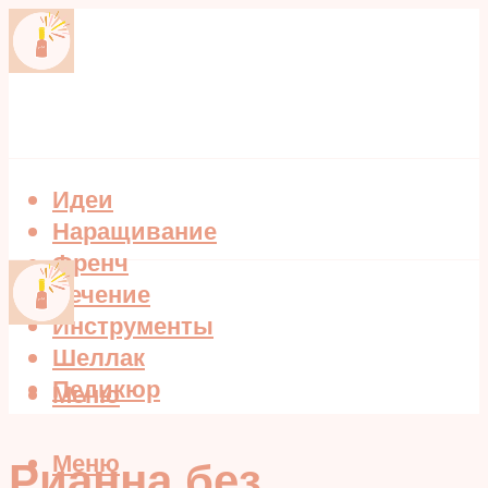
Идеи
Наращивание
Френч
Лечение
Инструменты
Шеллак
Педикюр
Меню
Меню
Рианна без