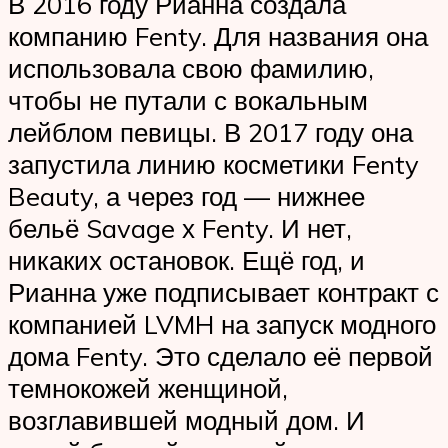
В 2016 году Рианна создала
компанию Fen­ty. Для названия она
использовала свою фамилию,
чтобы не путали с вокальным
лейблом певицы. В 2017 году она
запустила линию косметики Fen­ty
Beau­ty, а через год — нижнее
бельё Sav­age х Fen­ty. И нет,
никаких остановок. Ещё год, и
Рианна уже подписывает контракт с
компанией LVMH на запуск модного
дома Fen­ty. Это сделало её первой
темнокожей женщиной,
возглавившей модный дом. И