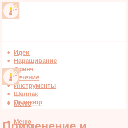
Идеи
Наращивание
Френч
Лечение
Инструменты
Шеллак
Педикюр
Меню
Меню
Применение и