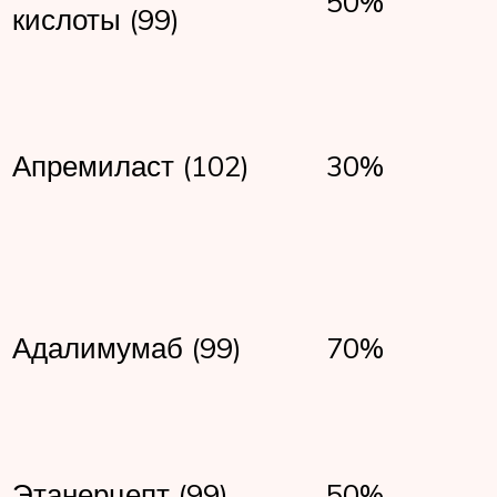
50%
кислоты (99)
Апремиласт (102)
30%
Адалимумаб (99)
70%
Этанерцепт (99)
50%