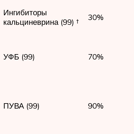
Ингибиторы
30%
кальциневрина (99) †
УФБ (99)
70%
ПУВА (99)
90%