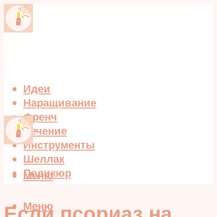
Идеи
Наращивание
Френч
Лечение
Инструменты
Шеллак
Педикюр
Меню
Меню
Если псориаз на