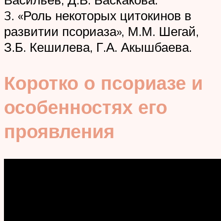
3. «Роль некоторых цитокинов в
развитии псориаза», М.М. Шегай,
З.Б. Кешилева, Г.А. Акышбаева.
Коротко о псориазе и
особенностях его
проявления