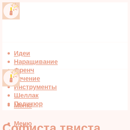
Идеи
Наращивание
Френч
Лечение
Инструменты
Шеллак
Педикюр
Меню
Меню
Софиста твиста,