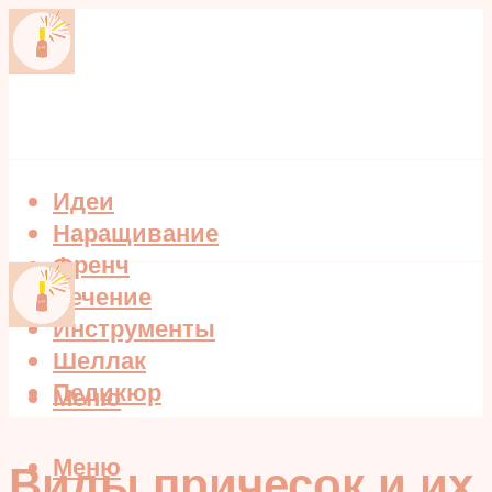
Идеи
Наращивание
Френч
Лечение
Инструменты
Шеллак
Педикюр
Меню
Меню
Виды причесок и их