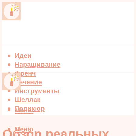
Идеи
Наращивание
Френч
Лечение
Инструменты
Шеллак
Педикюр
Меню
Меню
Обзор реальных