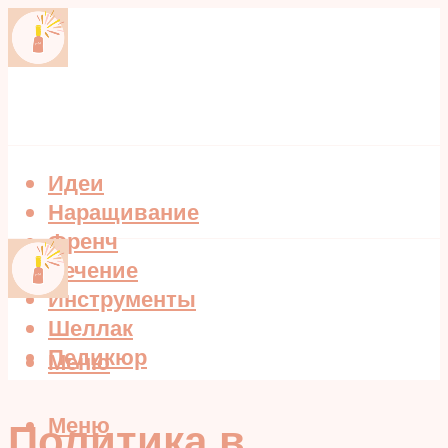
Идеи
Наращивание
Френч
Лечение
Инструменты
Шеллак
Педикюр
Меню
Меню
Политика в