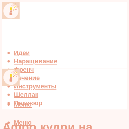
Идеи
Наращивание
Френч
Лечение
Инструменты
Шеллак
Педикюр
Меню
Меню
Афро кудри на