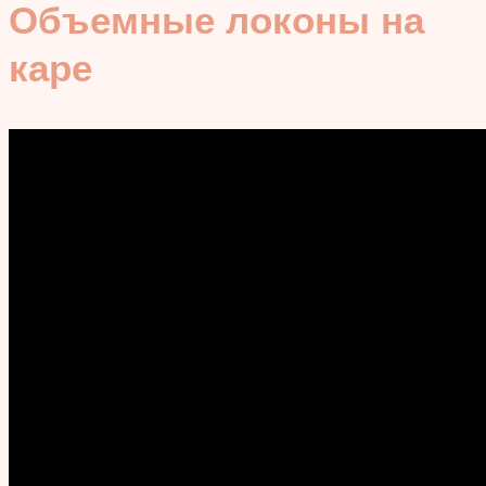
Объемные локоны на
каре