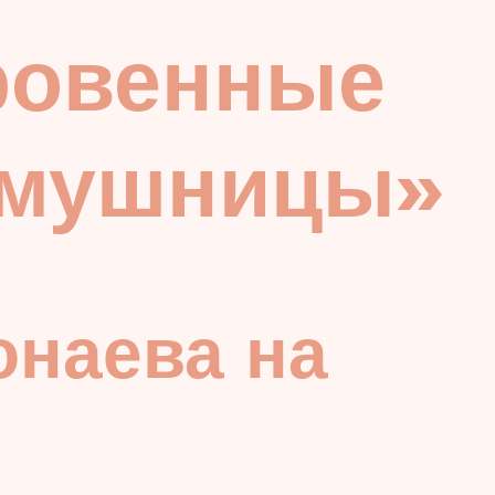
ровенные
омушницы»
онаева на