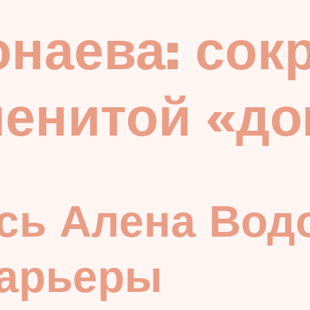
онаева: сок
менитой «д
сь Алена Вод
карьеры