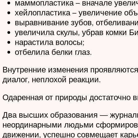
маммопластика – вначале увелич
хейлопластика – увеличение об
выравнивание зубов, отбеливани
увеличила скулы, убрав комки Б
нарастила волосы;
отбелила белки глаз.
Внутренние изменения проявляются
диалог, неплохой реакции.
Одаренная от природы достаточно в
Два высших образования — журнали
неординарными людьми сформировал
движении, успешно совмещает карье