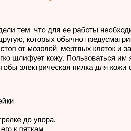
дели тем, что для ее работы необход
другую, которых обычно предусматрив
топ от мозолей, мертвых клеток и за
ко шлифует кожу. Пользоваться им я
Чтобы электрическая пилка для кожи с
ейки.
релке до упора.
его к пяткам.