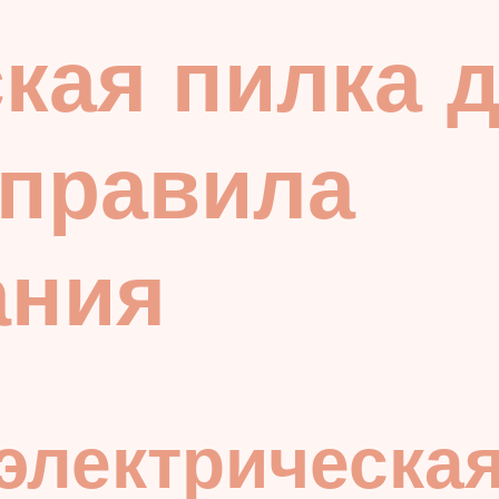
кая пилка д
 правила
ания
 электрическа